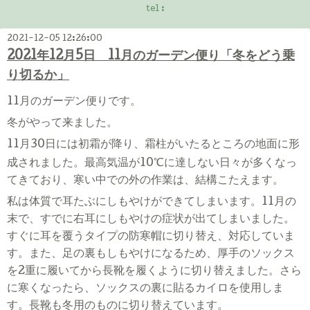
tel :
2021-12-05 12:26:00
2021年12月5日 11月のガーデン便り「冬をどう乗
り切るか」
11
月のガーデン便りです。
冬がやって来ました。
11
月
30
日には初霜が降り、霜柱がいたるところの地面に形
℃
成されました。最高気温が
10
に達しない日々が多くなっ
てきており、寒い中での外の作業は、結構こたえます。
私は体質で耳たぶにしもやけができてしまいます。
11
月の
末で、すでに右耳にしもやけの症状が出てしまいました。
すぐに耳を覆うタイプの防寒帽に切り替え、対応していま
す。また、足の裏もしもやけになるため、厚手のソックス
を
2
重に履いてから長靴を履くように切り替えました。さら
に寒くなったら、ソックスの裏に貼るカイロを使用しま
す。長靴も冬用のものに切り替えています。