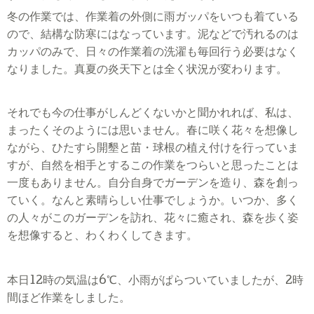
冬の作業では、作業着の外側に雨ガッパをいつも着ている
ので、結構な防寒にはなっています。泥などで汚れるのは
カッパのみで、日々の作業着の洗濯も毎回行う必要はなく
なりました。真夏の炎天下とは全く状況が変わります。
それでも今の仕事がしんどくないかと聞かれれば、私は、
まったくそのようには思いません。春に咲く花々を想像し
ながら、ひたすら開墾と苗・球根の植え付けを行っていま
すが、自然を相手とするこの作業をつらいと思ったことは
一度もありません。自分自身でガーデンを造り、森を創っ
ていく。なんと素晴らしい仕事でしょうか。いつか、多く
の人々がこのガーデンを訪れ、花々に癒され、森を歩く姿
を想像すると、わくわくしてきます。
℃
本日
12
時の気温は
6
、小雨がぱらついていましたが、
2
時
間ほど作業をしました。