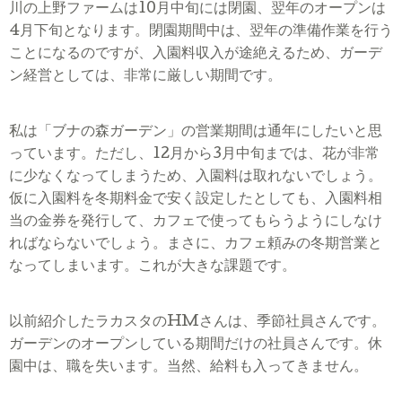
川の上野ファームは
10
月中旬には閉園、翌年のオープンは
4
月下旬となります。閉園期間中は、翌年の準備作業を行う
ことになるのですが、入園料収入が途絶えるため、ガーデ
ン経営としては、非常に厳しい期間です。
私は「ブナの森ガーデン」の営業期間は通年にしたいと思
っています。ただし、
12
月から
3
月中旬までは、花が非常
に少なくなってしまうため、入園料は取れないでしょう。
仮に入園料を冬期料金で安く設定したとしても、入園料相
当の金券を発行して、カフェで使ってもらうようにしなけ
ればならないでしょう。まさに、カフェ頼みの冬期営業と
なってしまいます。これが大きな課題です。
以前紹介したラカスタのHMさんは、季節社員さんです。
ガーデンのオープンしている期間だけの社員さんです。休
園中は、職を失います。当然、給料も入ってきません。