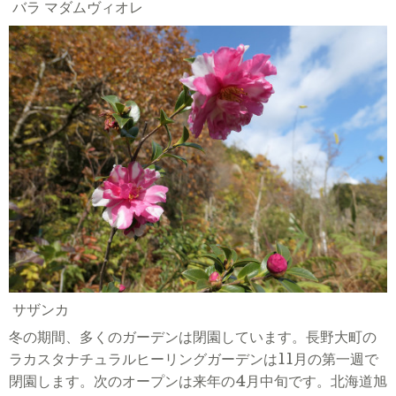
バラ マダムヴィオレ
サザンカ
冬の期間、多くのガーデンは閉園しています。長野大町の
ラカスタナチュラルヒーリングガーデンは
11
月の第一週で
閉園します。次のオープンは来年の
4
月中旬です。北海道旭