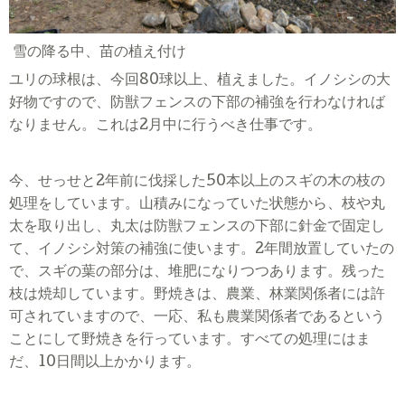
雪の降る中、苗の植え付け
ユリの球根は、今回
80
球以上、植えました。イノシシの大
好物ですので、防獣フェンスの下部の補強を行わなければ
なりません。これは
2
月中に行うべき仕事です。
今、せっせと
2
年前に伐採した
50
本以上のスギの木の枝の
処理をしています。山積みになっていた状態から、枝や丸
太を取り出し、丸太は防獣フェンスの下部に針金で固定し
て、イノシシ対策の補強に使います。
2
年間放置していたの
で、スギの葉の部分は、堆肥になりつつあります。残った
枝は焼却しています。野焼きは、農業、林業関係者には許
可されていますので、一応、私も農業関係者であるという
ことにして野焼きを行っています。すべての処理にはま
だ、
10
日間以上かかります。