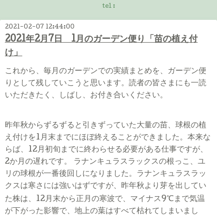
tel :
2021-02-07 12:44:00
2021年2月7日 1月のガーデン便り「苗の植え付
け」
これから、毎月のガーデンでの実績まとめを、ガーデン便
りとして残していこうと思います。読者の皆さまにも一読
いただきたく、しばし、お付き合いください。
昨年秋からずるずると引きずっていた大量の苗、球根の植
え付けを
1
月末までにほぼ終えることができました。本来な
らば、
12
月初旬までに終わらせる必要がある仕事ですが、
2
か月の遅れです。 ラナンキュラスラックスの根っこ、ユ
リの球根が一番後回しになりました。ラナンキュラスラッ
クスは寒さには強いはずですが、昨年秋より芽を出してい
℃
た株は、
12
月末から正月の寒波で、マイナス
9
まで気温
が下がった影響で、地上の葉はすべて枯れてしまいまし