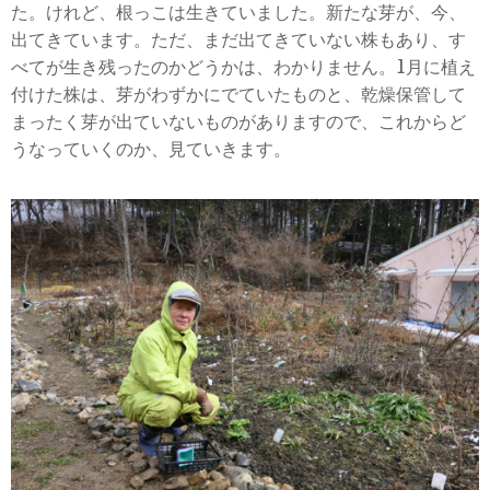
た。けれど、根っこは生きていました。新たな芽が、今、
出てきています。ただ、まだ出てきていない株もあり、す
べてが生き残ったのかどうかは、わかりません。
1
月に植え
付けた株は、芽がわずかにでていたものと、乾燥保管して
まったく芽が出ていないものがありますので、これからど
うなっていくのか、見ていきます。